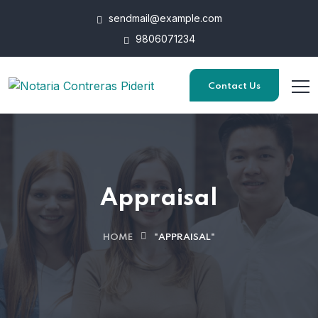
sendmail@example.com
9806071234
Contact Us
Appraisal
HOME
"APPRAISAL"