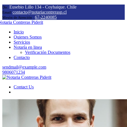
Eusebio Lillo 134 - Coyhaique. Chile
Dir:
contacto@notariacontrerasp.cl
Email
67-2240085
Mesón de Atención :
Inicio
Quienes Somos
Servicios
Notaría en linea
Verificación Documentos
Contacto
sendmail@example.com
9806071234
Contact Us