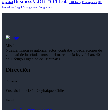
Contract
Business
Data
Appraisal
Efficiency
Employment
HR
Procedures
Legal
Management
Obligations
Misión:
Nuestra misión es autorizar actos, contratos y declaraciones de
voluntad de los ciudadanos en el marco de la ley y del art. 401
del Código Orgánico de Tribunales.
Dirección
Dirección
Eusebio Lillo 134 - Coyhaique. Chile
Email:
contacto@notariacontrerasp.cl