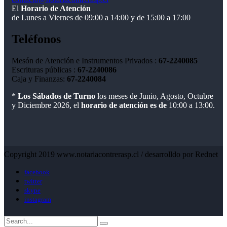
El
Horario de Atención
de Lunes a Viernes de 09:00 a 14:00 y de 15:00 a 17:00
Teléfonos
Mesón de Atención e Instrumentos Privados :
67-2240085
Escrituras públicas :
67-2240086
Caja y Finanzas:
67-2240084
*
Los Sábados de Turno
los meses de Junio, Agosto, Octubre
y Diciembre 2026, el
horario de atención es de
10:00 a 13:00.
Copyright 2019 www.notariacontrerasp.cl / desarrolldo por Rednet
facebook
twitter
skype
instagram