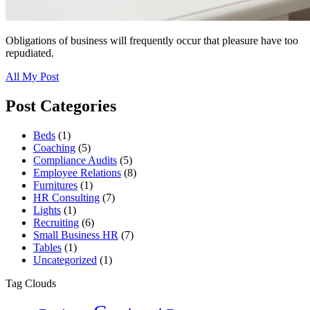
Obligations of business will frequently occur that pleasure have too
repudiated.
All My Post
Post Categories
Beds
(1)
Coaching
(5)
Compliance Audits
(5)
Employee Relations
(8)
Furnitures
(1)
HR Consulting
(7)
Lights
(1)
Recruiting
(6)
Small Business HR
(7)
Tables
(1)
Uncategorized
(1)
Tag Clouds