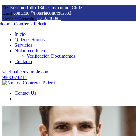
Eusebio Lillo 134 - Coyhaique. Chile
Dir:
contacto@notariacontrerasp.cl
Email
67-2240085
Mesón de Atención :
Inicio
Quienes Somos
Servicios
Notaría en linea
Verificación Documentos
Contacto
sendmail@example.com
9806071234
Contact Us