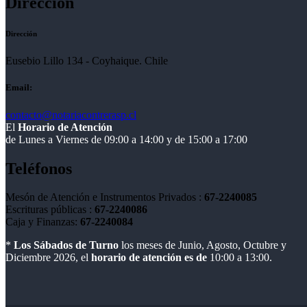
Dirección
Dirección
Eusebio Lillo 134 - Coyhaique. Chile
Email:
contacto@notariacontrerasp.cl
El
Horario de Atención
de Lunes a Viernes de 09:00 a 14:00 y de 15:00 a 17:00
Teléfonos
Mesón de Atención e Instrumentos Privados :
67-2240085
Escrituras públicas :
67-2240086
Caja y Finanzas:
67-2240084
*
Los Sábados de Turno
los meses de Junio, Agosto, Octubre y
Diciembre 2026, el
horario de atención es de
10:00 a 13:00.