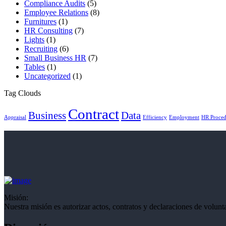
Compliance Audits
(5)
Employee Relations
(8)
Furnitures
(1)
HR Consulting
(7)
Lights
(1)
Recruiting
(6)
Small Business HR
(7)
Tables
(1)
Uncategorized
(1)
Tag Clouds
Contract
Business
Data
Appraisal
Efficiency
Employment
HR Proced
Misión:
Nuestra misión es autorizar actos, contratos y declaraciones de volunt