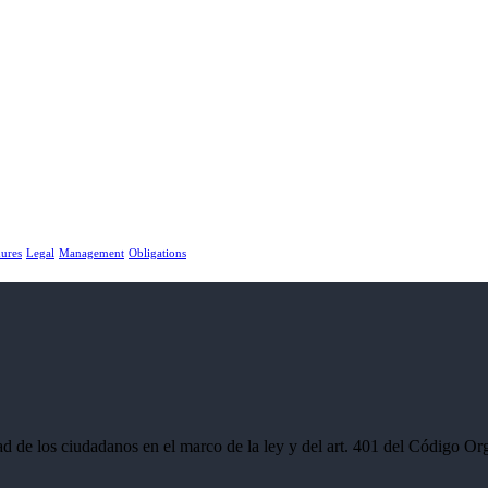
ures
Legal
Management
Obligations
ad de los ciudadanos en el marco de la ley y del art. 401 del Código Or