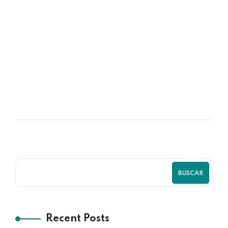
16
OCT
Time HR Prepares Plastic Contract
Manufacturer
BUSCAR
Recent Posts