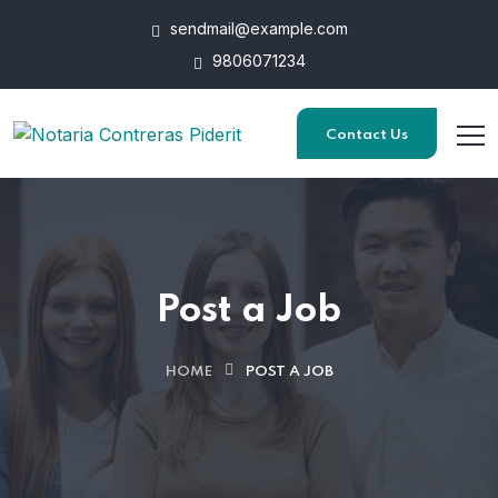
sendmail@example.com
9806071234
Contact Us
Post a Job
HOME
POST A JOB