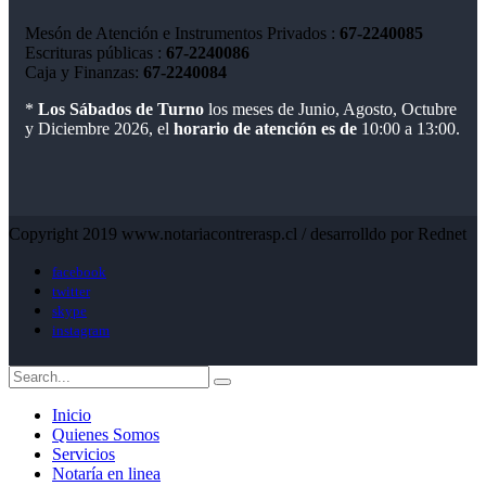
Mesón de Atención e Instrumentos Privados :
67-2240085
Escrituras públicas :
67-2240086
Caja y Finanzas:
67-2240084
*
Los Sábados de Turno
los meses de Junio, Agosto, Octubre
y Diciembre 2026, el
horario de atención es de
10:00 a 13:00.
Copyright 2019 www.notariacontrerasp.cl / desarrolldo por Rednet
facebook
twitter
skype
instagram
Inicio
Quienes Somos
Servicios
Notaría en linea