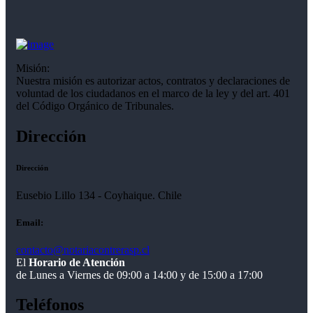
Misión:
Nuestra misión es autorizar actos, contratos y declaraciones de
voluntad de los ciudadanos en el marco de la ley y del art. 401
del Código Orgánico de Tribunales.
Dirección
Dirección
Eusebio Lillo 134 - Coyhaique. Chile
Email:
contacto@notariacontrerasp.cl
El
Horario de Atención
de Lunes a Viernes de 09:00 a 14:00 y de 15:00 a 17:00
Teléfonos