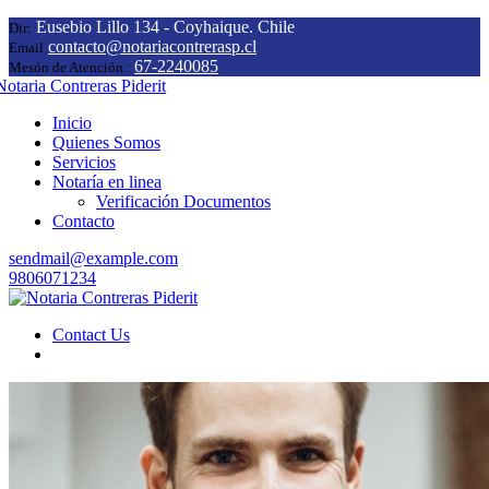
Eusebio Lillo 134 - Coyhaique. Chile
Dir:
contacto@notariacontrerasp.cl
Email
67-2240085
Mesón de Atención :
Inicio
Quienes Somos
Servicios
Notaría en linea
Verificación Documentos
Contacto
sendmail@example.com
9806071234
Contact Us