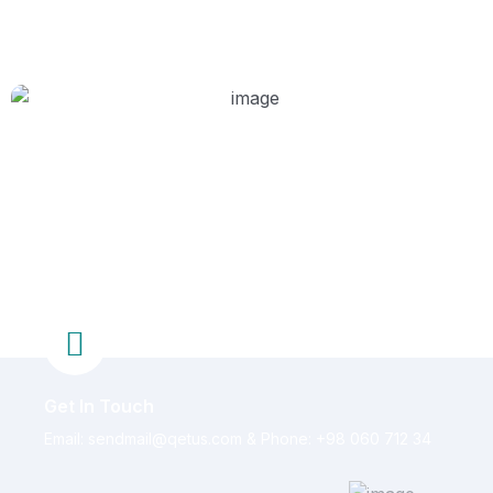
For More Information
About Our Prcing &
Plans
Get In Touch
Email: sendmail@qetus.com
&
Phone: +98 060 712 34