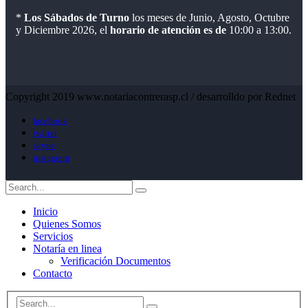
*
Los Sábados de Turno
los meses de Junio, Agosto, Octubre
y Diciembre 2026, el
horario de atención es de
10:00 a 13:00.
Copyright 2019 www.notariacontrerasp.cl / desarrolldo por Rednet
facebook
twitter
skype
instagram
Inicio
Quienes Somos
Servicios
Notaría en linea
Verificación Documentos
Contacto