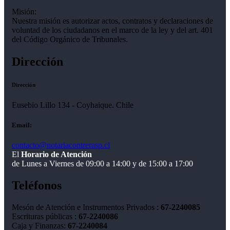
Misión:
Nuestra misión es autorizar actos, contratos y declaraciones de
voluntad de los ciudadanos en el marco de la ley y del art. 401
del Código Orgánico de Tribunales.
Dirección
Dirección
Eusebio Lillo 134 - Coyhaique. Chile
Email:
contacto@notariacontrerasp.cl
El
Horario de Atención
de Lunes a Viernes de 09:00 a 14:00 y de 15:00 a 17:00
Teléfonos
Mesón de Atención e Instrumentos Privados :
67-2240085
Escrituras públicas :
67-2240086
Caja y Finanzas:
67-2240084