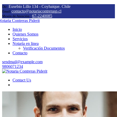
Eusebio Lillo 134 - Coyhaique. Chile
Dir:
contacto@notariacontrerasp.cl
Email
67-2240085
Mesón de Atención :
Inicio
Quienes Somos
Servicios
Notaría en linea
Verificación Documentos
Contacto
sendmail@example.com
9806071234
Contact Us